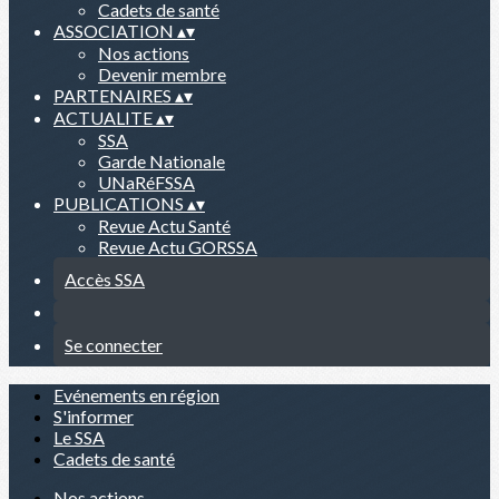
Cadets de santé
ASSOCIATION
▴
▾
Nos actions
Devenir membre
PARTENAIRES
▴
▾
ACTUALITE
▴
▾
SSA
Garde Nationale
UNaRéFSSA
PUBLICATIONS
▴
▾
Revue Actu Santé
Revue Actu GORSSA
Accès SSA
Se connecter
Evénements en région
S'informer
Le SSA
Cadets de santé
Nos actions