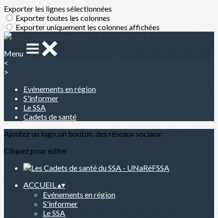
Exporter les lignes sélectionnées
Exporter toutes les colonnes
Exporter uniquement les colonnes affichées
Menu
<
>
Evénements en région
S'informer
Le SSA
Cadets de santé
Ajoutez un logo, un bouton, des réseaux sociaux
Cliquez pour éditer
ACCUEIL
▴
▾
Evénements en région
S'informer
Le SSA